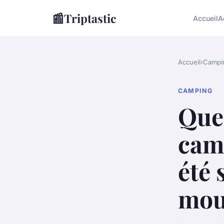
📰
Triptastic
Accueil
A
Accueil
›
Campi
CAMPING
Quel
cam
été 
mou