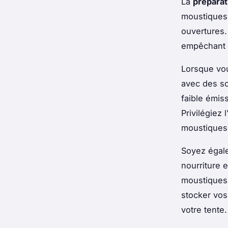
La
préparat
moustiques
ouvertures. 
empêchant l
Lorsque vou
avec des so
faible émiss
Privilégiez
moustiques 
Soyez égale
nourriture 
moustiques,
stocker vos
votre tente.