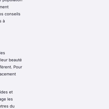
mment
os conseils
s à
les
 leur beauté
fèrent. Pour
placement
ides et
age les
ètres du