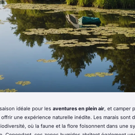
 saison idéale pour les
aventures en plein air
, et camper 
 offrir une expérience naturelle inédite. Les marais sont d
iodiversité, où la faune et la flore foisonnent dans une 
e. Cependant, ces zones humides abritent également un