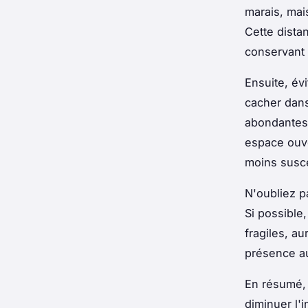
marais, mai
Cette dista
conservant
Ensuite, év
cacher dans
abondantes.
espace ouve
moins susce
N'oubliez pa
Si possible
fragiles, au
présence a
En résumé,
diminuer l'