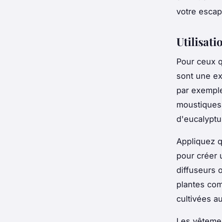
votre escap
Utilisati
Pour ceux q
sont une ex
par exemple
moustiques. 
d'eucalyptus
Appliquez q
pour créer 
diffuseurs 
plantes com
cultivées a
Les vêtemen