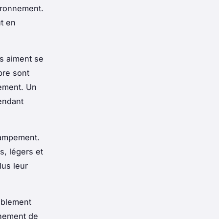
vironnement.
ut en
s aiment se
bre sont
rement. Un
endant
 campement.
s, légers et
lus leur
ablement
inement de