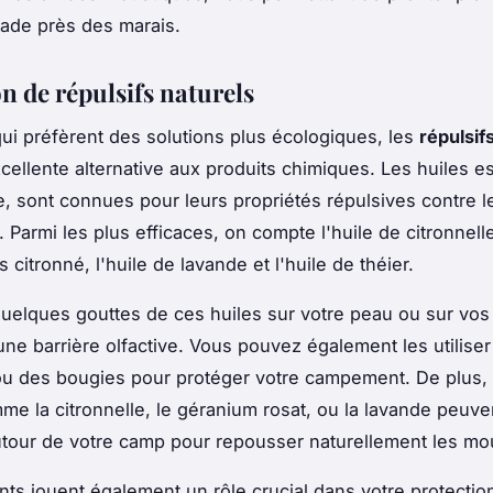
ade près des marais.
on de répulsifs naturels
ui préfèrent des solutions plus écologiques, les
répulsif
cellente alternative aux produits chimiques. Les huiles es
, sont connues pour leurs propriétés répulsives contre l
Parmi les plus efficaces, on compte l'huile de citronnelle,
 citronné, l'huile de lavande et l'huile de théier.
uelques gouttes de ces huiles sur votre peau ou sur vo
une barrière olfactive. Vous pouvez également les utilise
ou des bougies pour protéger votre campement. De plus, 
me la citronnelle, le géranium rosat, ou la lavande peuve
utour de votre camp pour repousser naturellement les mo
ts jouent également un rôle crucial dans votre protectio