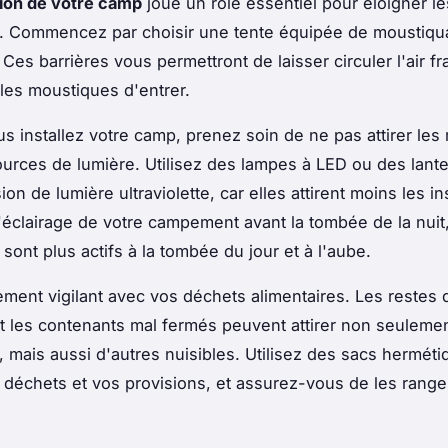
ion de votre camp
joue un rôle essentiel pour éloigner le
. Commencez par choisir une tente équipée de moustiqu
Ces barrières vous permettront de laisser circuler l'air fr
es moustiques d'entrer.
s installez votre camp, prenez soin de ne pas attirer le
urces de lumière. Utilisez des lampes à LED ou des lant
ion de lumière ultraviolette, car elles attirent moins les i
 l'éclairage de votre campement avant la tombée de la nuit,
sont plus actifs à la tombée du jour et à l'aube.
ment vigilant avec vos déchets alimentaires. Les restes 
et les contenants mal fermés peuvent attirer non seulemen
 mais aussi d'autres nuisibles. Utilisez des sacs hermét
 déchets et vos provisions, et assurez-vous de les ranger