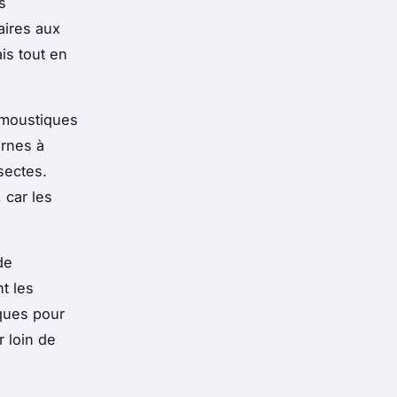
s
aires aux
ais tout en
s moustiques
ernes à
nsectes.
 car les
de
t les
iques pour
 loin de