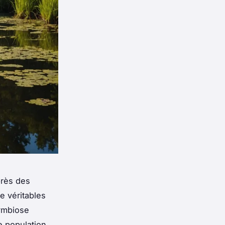
près des
e véritables
symbiose
e population