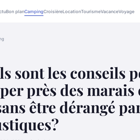
ctu
Bon plan
Camping
Croisière
Location
Tourisme
Vacance
Voyage
ng
s sont les conseils 
per près des marais 
sans être dérangé par
stiques?