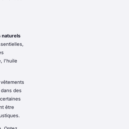
s naturels
sentielles,
es
 l'huile
s vêtements
r dans des
certaines
nt être
ustiques.
n. Optez