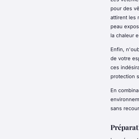
pour des vê
attirent le
peau exposé
la chaleur e
Enfin, n'oub
de votre es
ces indésir
protection 
En combina
environnem
sans recour
Préparat