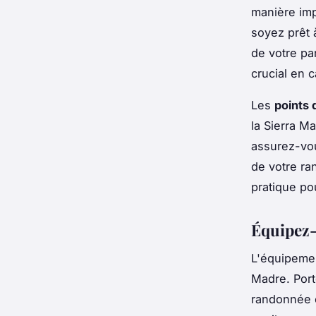
manière imp
soyez prêt 
de votre pa
crucial en 
Les
points 
la Sierra M
assurez-vou
de votre ra
pratique pou
Équipez-
L'équipemen
Madre. Port
randonnée 