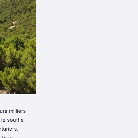
rs milliers
le souffle
turiers.
e bien