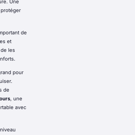
ture. Une
 protéger
mportant de
es et
 de les
nforts.
grand pour
uiser.
ds de
ours
, une
rtable avec
 niveau