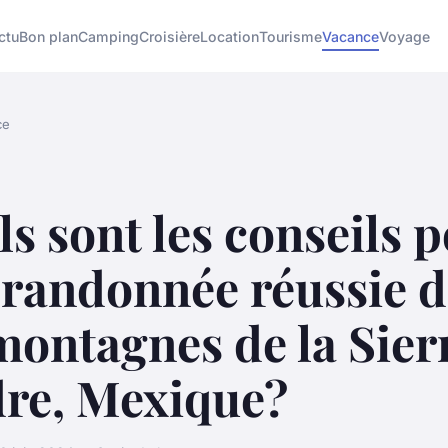
ctu
Bon plan
Camping
Croisière
Location
Tourisme
Vacance
Voyage
ce
s sont les conseils 
 randonnée réussie 
montagnes de la Sier
re, Mexique?