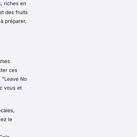
, riches en
t des fruits
 à préparer,
èmes
cter ces
u "Leave No
c vous et
cales,
nez le