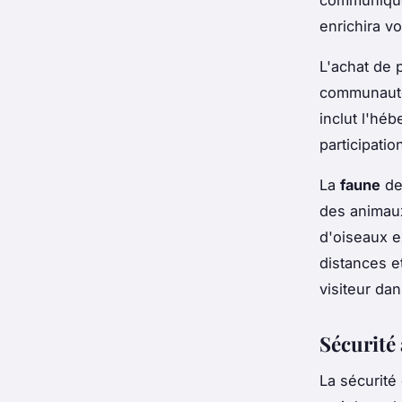
communiquer
enrichira v
L'achat de p
communautés
inclut l'héb
participati
La
faune
de 
des animaux
d'oiseaux e
distances e
visiteur dan
Sécurité
La sécurité