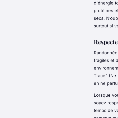
d'énergie t
protéines e
secs. N’oub
surtout si v
Respecte
Randonnée 
fragiles et
environneme
Trace" (Ne 
en ne pertur
Lorsque vo
soyez respe
temps de vo