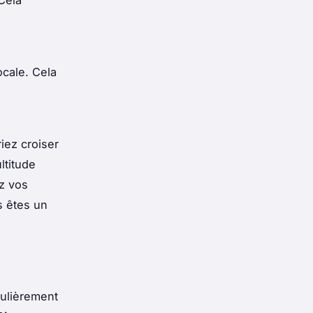
Cela
cale. Cela
iez croiser
ltitude
ez vos
s êtes un
culièrement