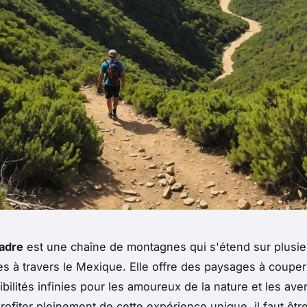
adre
est une chaîne de montagnes qui s'étend sur plusieu
es à travers le Mexique. Elle offre des paysages à couper 
bilités infinies pour les amoureux de la nature et les aven
rofiter pleinement de cette expérience unique, il faut êtr