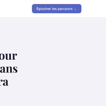
Éplucher les parcours →
pour
dans
ra