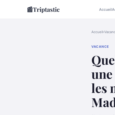
📰
Triptastic
Accueil
A
Accueil
›
Vacan
VACANCE
Quel
une
les 
Mad