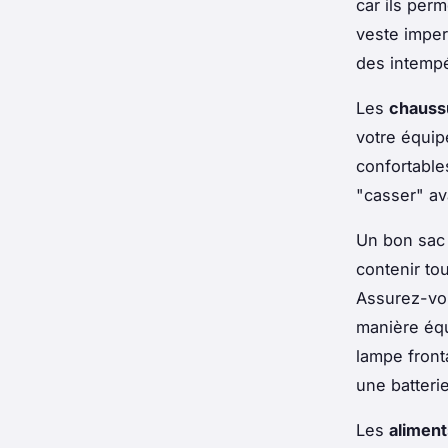
car ils per
veste imper
des intempé
Les
chauss
votre équi
confortables
"casser" av
Un bon sac 
contenir to
Assurez-vous
manière éq
lampe front
une batteri
Les
aliment