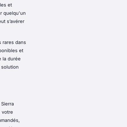
les et
er quelqu'un
ut s’avérer
s rares dans
ponibles et
e la durée
 solution
 Sierra
 votre
ommandés,