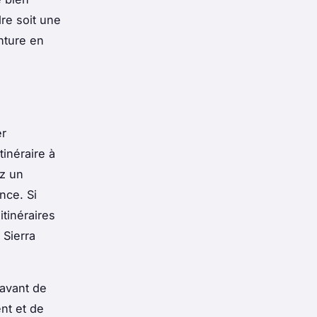
re soit une
nture en
er
tinéraire à
ez un
nce. Si
itinéraires
 Sierra
 avant de
nt et de